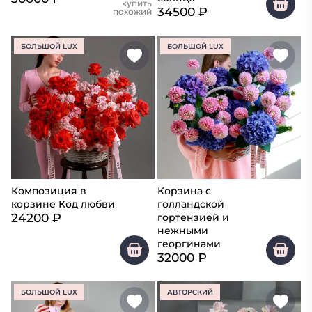
купить
34500
₽
похожий
БОЛЬШОЙ LUX
БОЛЬШОЙ LUX
Композиция в
Корзина с
корзине Код любви
голландской
24200
₽
гортензией и
нежными
георгинами
32000
₽
БОЛЬШОЙ LUX
АВТОРСКИЙ