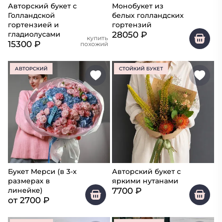
Авторский букет с
Монобукет из
Голландской
белых голландских
гортензией и
гортензий
28050
₽
гладиолусами
купить
15300
₽
похожий
АВТОРСКИЙ
СТОЙКИЙ БУКЕТ
Букет Мерси (в 3-х
Авторский букет с
размерах в
яркими нутанами
7700
₽
линейке)
от
2700
₽