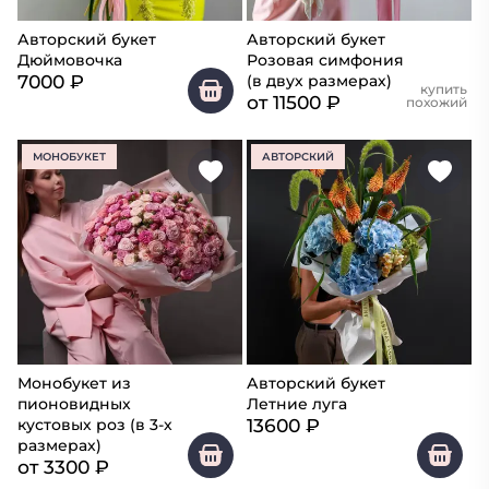
Авторский букет
Авторский букет
Дюймовочка
Розовая симфония
7000
₽
(в двух размерах)
купить
от
11500
₽
похожий
МОНОБУКЕТ
АВТОРСКИЙ
Монобукет из
Авторский букет
пионовидных
Летние луга
13600
₽
кустовых роз (в 3-х
размерах)
от
3300
₽