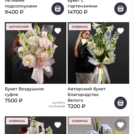
летними
букет с
подсолнухами
гортензиями
9400
₽
14700
₽
АВТОРСКИЙ
НОВИНКА
Букет Воздушное
Авторский букет
суфле
Благородство
7500
₽
белого
купить
7200
₽
похожий
НОВИНКА
НОВИНКА