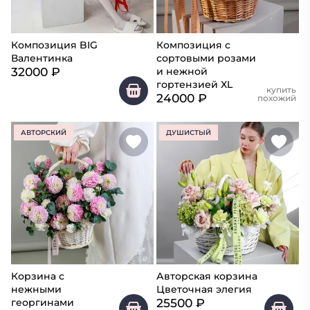
Композиция BIG
Композиция с
Валентинка
сортовыми розами
32000
₽
и нежной
гортензией XL
купить
24000
₽
похожий
АВТОРСКИЙ
ДУШИСТЫЙ
Корзина с
Авторская корзина
нежными
Цветочная элегия
25500
₽
георгинами