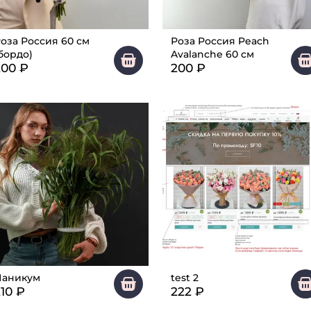
оза Россия 60 см
Роза Россия Peach
бордо)
Avalanche 60 см
200
₽
200
₽
Паникум
test 2
10
₽
222
₽