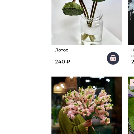
Лотос
К
с
240
₽