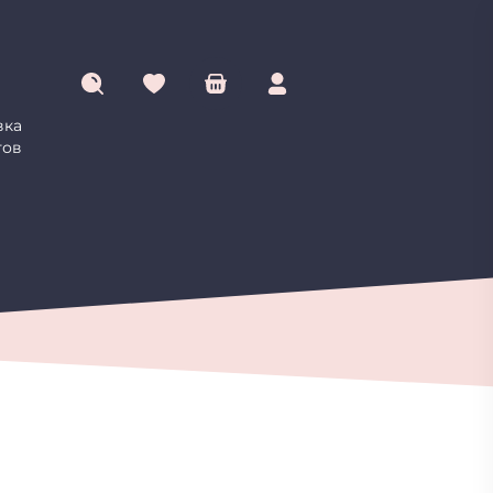
вка
овинки
Цветы
Подарки
Букеты
Сухоцветы
тов