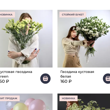
НОВИНКА
СТОЙКИЙ БУКЕТ
устовая гвоздика
Гвоздика кустовая
reen
белая
160
₽
160
₽
ХИТ ПРОДАЖ
НОВИНКА