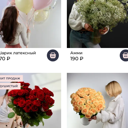
арик латексный
Амми
70
₽
190
₽
ХИТ ПРОДАЖ
ДУШИСТЫЙ