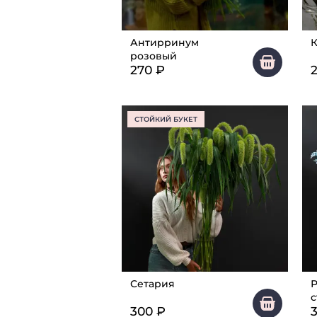
Антирринум
К
розовый
270
₽
СТОЙКИЙ БУКЕТ
Сетария
Р
300
₽