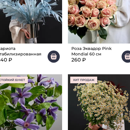
ариота
Роза Эквадор Pink
табилизированная
Mondial 60 см
240
₽
260
₽
СТОЙКИЙ БУКЕТ
ХИТ ПРОДАЖ