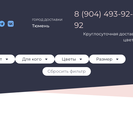
8 (904) 493-92-
ГОРОД ДОСТАВКИ
92
Тюмень
Круглосуточная доста
ы
Комнатные Растения
Онлайн Витрина
Сертификаты
Н
цве
т
Для кого
Цветы
Размер
Сбросить фильтр