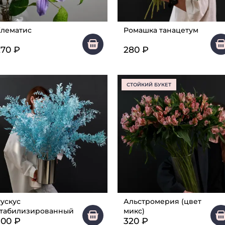
лематис
Ромашка танацетум
270
₽
280
₽
СТОЙКИЙ БУКЕТ
ускус
Альстромерия (цвет
стабилизированный
микс)
300
₽
320
₽