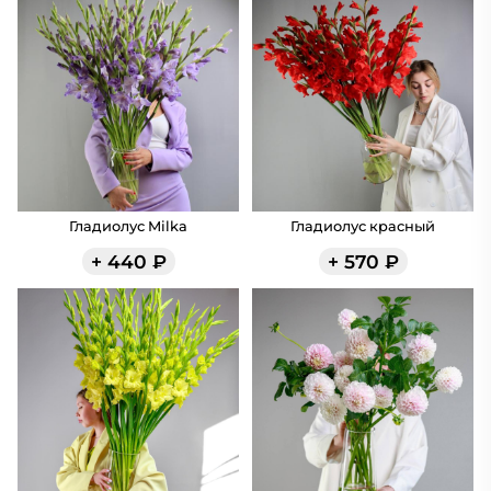
Гладиолус Milka
Гладиолус красный
+
440
₽
+
570
₽