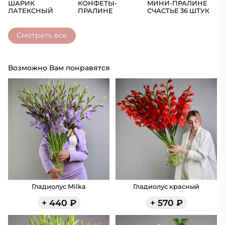
ШАРИК
КОНФЕТЫ-
МИНИ-ПРАЛИНЕ
Ш
ЛАТЕКСНЫЙ
ПРАЛИНЕ
СЧАСТЬЕ 36 ШТУК
(Ц
СЧАСТЬЕ
Смотреть все
Возможно Вам понравятся
Гладиолус Milka
Гладиолус красный
+
440
₽
+
570
₽