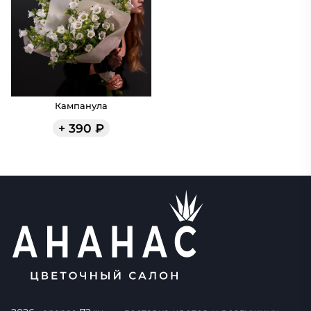
Кампанула
+
390
₽