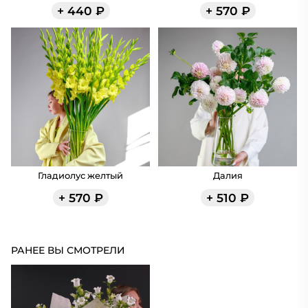
+
440
₽
+
570
₽
Гладиолус желтый
Далия
+
570
₽
+
510
₽
РАНЕЕ ВЫ СМОТРЕЛИ