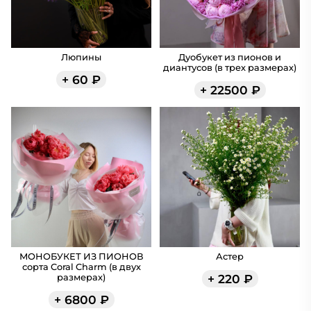
Люпины
Дуобукет из пионов и
диантусов (в трех размерах)
+
60
₽
+
22500
₽
МОНОБУКЕТ ИЗ ПИОНОВ
Астер
сорта Coral Charm (в двух
+
220
₽
размерах)
+
6800
₽