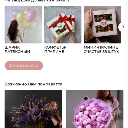
Не забудьте добавить к букету
ШАРИК
КОНФЕТЫ-
МИНИ-ПРАЛИНЕ
Ш
ЛАТЕКСНЫЙ
ПРАЛИНЕ
СЧАСТЬЕ 36 ШТУК
(Ц
СЧАСТЬЕ
Смотреть все
Возможно Вам понравятся