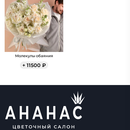
Молекулы обаяния
+
11500
₽