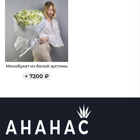
Монобукет из белой эустомы
+
7200
₽