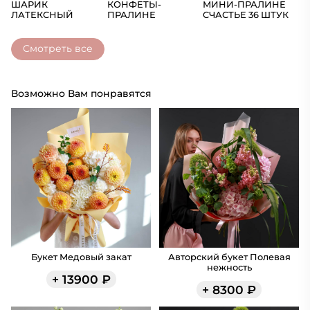
ШАРИК
КОНФЕТЫ-
МИНИ-ПРАЛИНЕ
Ш
ЛАТЕКСНЫЙ
ПРАЛИНЕ
СЧАСТЬЕ 36 ШТУК
(Ц
СЧАСТЬЕ
Смотреть все
Возможно Вам понравятся
Букет Медовый закат
Авторский букет Полевая
нежность
+
13900
₽
+
8300
₽