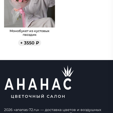
Монобукет из кустовых
гвоздик
+
3550
₽
2026
«
ananas-72.ru
» — доставка цветов и воздушных