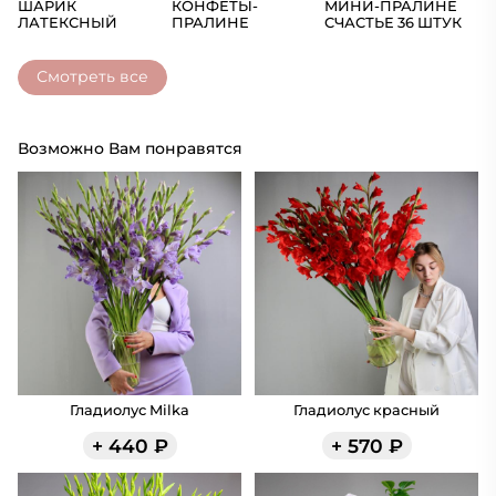
ШАРИК
КОНФЕТЫ-
МИНИ-ПРАЛИНЕ
Ш
ЛАТЕКСНЫЙ
ПРАЛИНЕ
СЧАСТЬЕ 36 ШТУК
(Ц
СЧАСТЬЕ
Смотреть все
Возможно Вам понравятся
Гладиолус Milka
Гладиолус красный
+
440
₽
+
570
₽