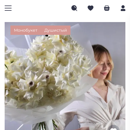
Монобукет
Душистый