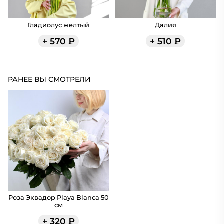
Гладиолус желтый
Далия
+
570
₽
+
510
₽
РАНЕЕ ВЫ СМОТРЕЛИ
Роза Эквадор Playa Blanca 50
см
+
320
₽