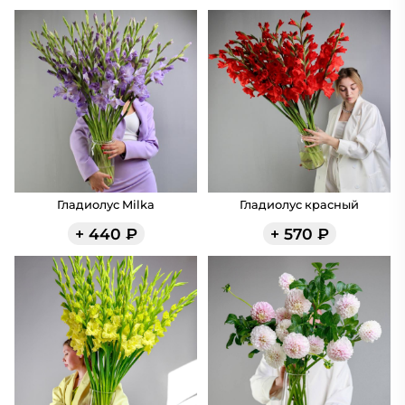
Гладиолус Milka
Гладиолус красный
+
440
₽
+
570
₽