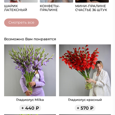
ШАРИК
КОНФЕТЫ-
МИНИ-ПРАЛИНЕ
Ш
ЛАТЕКСНЫЙ
ПРАЛИНЕ
СЧАСТЬЕ 36 ШТУК
(Ц
СЧАСТЬЕ
Смотреть все
Возможно Вам понравятся
Гладиолус Milka
Гладиолус красный
+
440
₽
+
570
₽