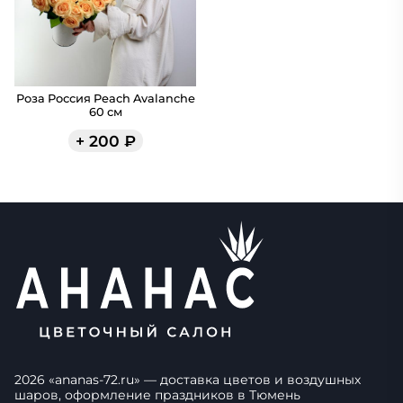
Роза Россия Peach Avalanche
60 см
+
200
₽
2026
«
ananas-72.ru
» — доставка цветов и воздушных
шаров, оформление праздников в
Тюмень