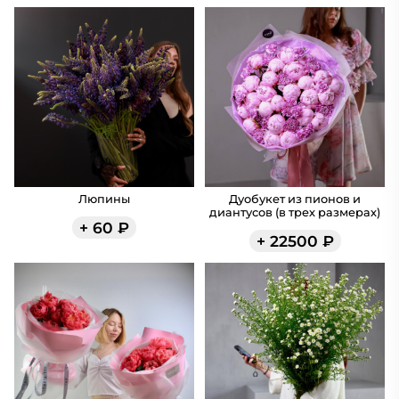
Люпины
Дуобукет из пионов и
диантусов (в трех размерах)
+
60
₽
+
22500
₽