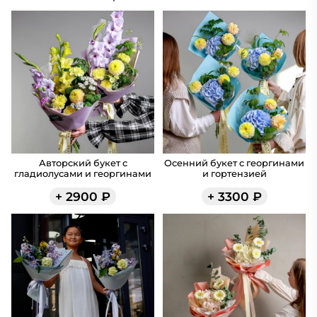
Авторский букет с
Осенний букет с георгинами
гладиолусами и георгинами
и гортензией
+
2900
₽
+
3300
₽