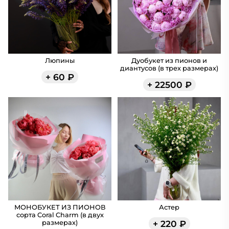
Люпины
Дуобукет из пионов и
диантусов (в трех размерах)
+
60
₽
+
22500
₽
МОНОБУКЕТ ИЗ ПИОНОВ
Астер
сорта Coral Charm (в двух
+
220
₽
размерах)